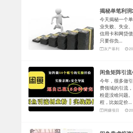
揭秘单笔利润
今天揭秘一个单
业失败、失业、
信用卡和网贷债
只要你负...
灰产暴利
20
闲鱼矩阵引流
今年，很多做引
费领域的引流，
粉是没啥问题。
程，比如定价...
网赚项目
20