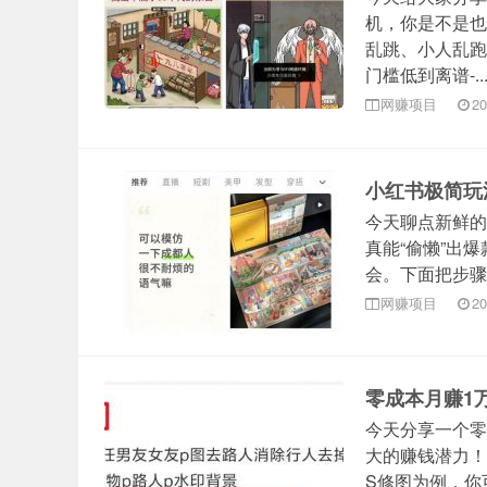
机，你是不是也
乱跳、小人乱跑
门槛低到离谱-..
网赚项目
20
小红书极简玩
今天聊点新鲜的
真能“偷懒”出
会。下面把步骤详
网赚项目
20
零成本月赚1
今天分享一个零
大的赚钱潜力！
S修图为例，你