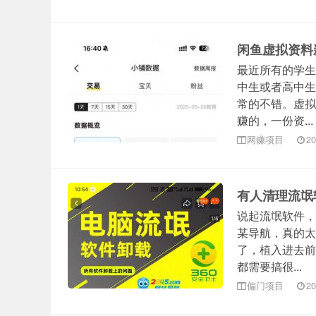
闲鱼虚拟资料
最近所有的学生
中生或者高中生
常的不错。虚拟
赚的，一份资...
网赚项目
20
有人清理流氓
说起流氓软件，
某导航，真的太
了，植入进去前
都需要搞很...
偏门项目
20