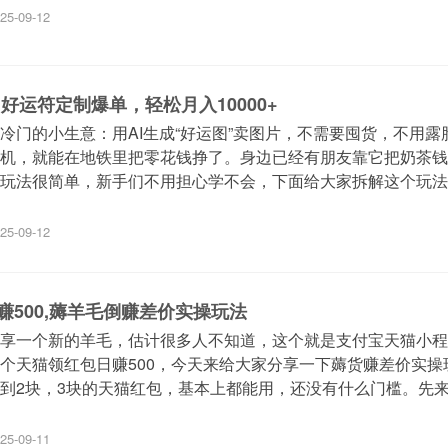
25-09-12
,好运符定制爆单，轻松月入10000+
冷门的小生意：用AI生成“好运图”卖图片，不需要囤货，不用露
机，就能在地铁里把零花钱挣了。身边已经有朋友靠它把奶茶钱
玩法很简单，新手们不用担心学不会，下面给大家拆解这个玩法
25-09-12
赚500,薅羊毛倒赚差价实操玩法
享一个新的羊毛，估计很多人不知道，这个就是支付宝天猫小程
个天猫领红包日赚500，今天来给大家分享一下薅货赚差价实操
到2块，3块的天猫红包，基本上都能用，还没有什么门槛。先
25-09-11