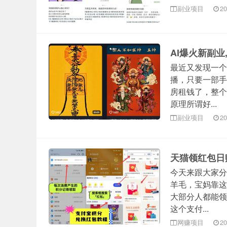
副业项目
20
AI爆火新副业
最近又发现一个
播，只要一部手
房租钱了，整个
原理所谓好...
副业项目
20
天猫领红包日
今天来跟大家分
羊毛，宝妈靠这
大部分人都能领
这个支付...
网赚项目
20