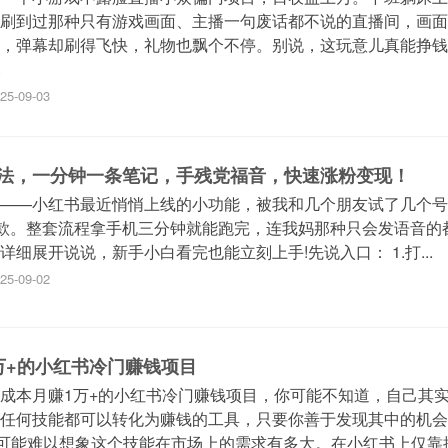
刷到过那种只有游戏画面、主播一句废话都不说的直播间，画面
，弹幕却刷得飞快，礼物也飘个不停。别说，这玩意儿真能挣钱
.
25-09-03
法，一分钟一条笔记，手残党福音，快速涨粉变现！
——小红书最近悄悄上线的小功能，被我和几个朋友试了几个号
爆款。整套流程拿手机三分钟就能跑完，连我妈那种只会发语音的
细展开说说，新手小白看完也能立刻上手!先说入口： 1.打...
25-09-02
万+的小红书冷门赚钱项目
成本月赚1万+的小红书冷门赚钱项目，你可能不知道，自己其
任何技能都可以转化为赚钱的工具，只要你善于发现其中的机会
可能难以想象这个技能在市场上的需求有多大。在小红书上仅靠