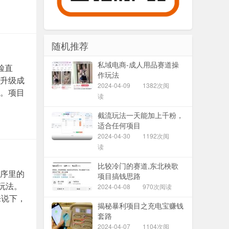
随机推荐
私域电商-成人用品赛道操
脸直
作玩法
升级成
2024-04-09
1382次阅
。项目
读
截流玩法一天能加上千粉，
适合任何项目
2024-04-30
1192次阅
读
比较冷门的赛道,东北秧歌
序里的
项目搞钱思路
玩法。
2024-04-08
970次阅读
来说下，
揭秘暴利项目之充电宝赚钱
套路
2024-04-07
1104次阅