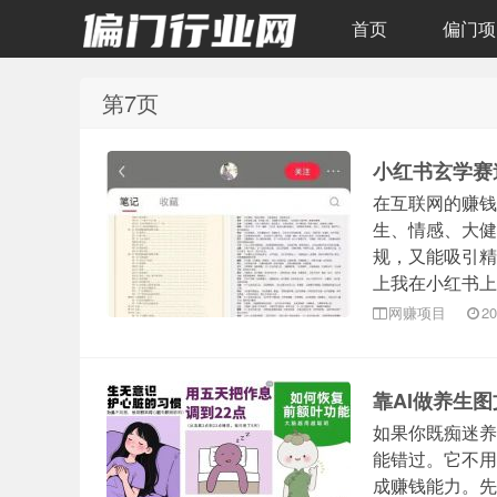
首页
偏门项
第7页
偏门行业网
小红书玄学赛
在互联网的赚钱
生、情感、大健
规，又能吸引精
上我在小红书上发
网赚项目
20
靠AI做养生
如果你既痴迷养
能错过。它不用
成赚钱能力。先搞