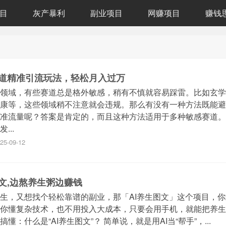
目
灰产暴利
副业项目
网赚项目
赚钱
道精准引流玩法，轻松月入过万
领域，有些赛道总是格外敏感，稍有不慎就容易踩雷。比如玄学
康等，这些领域稍不注意就会违规。那么有没有一种方法既能避
准流量呢？答案是肯定的，而且这种方法适用于多种敏感赛道。
...
25-09-12
图文,边熬养生粥边赚钱
生，又想找个轻松靠谱的副业，那「AI养生图文」这个项目，
你懂复杂技术，也不用投入大成本，只要会用手机，就能把养生
懂：什么是“AI养生图文”？ 简单说，就是用AI当“帮手”，...