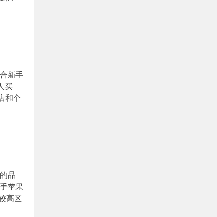
合新手
人买
店和个
的品
手苹果
的较高区