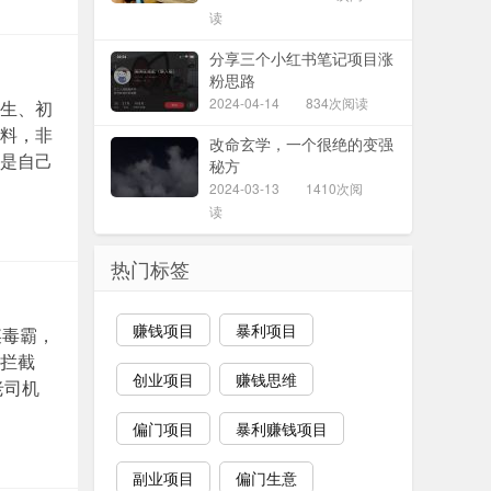
读
分享三个小红书笔记项目涨
粉思路
2024-04-14
834次阅读
生、初
料，非
改命玄学，一个很绝的变强
是自己
秘方
2024-03-13
1410次阅
读
热门标签
赚钱项目
暴利项目
某毒霸，
拦截
创业项目
赚钱思维
老司机
偏门项目
暴利赚钱项目
副业项目
偏门生意