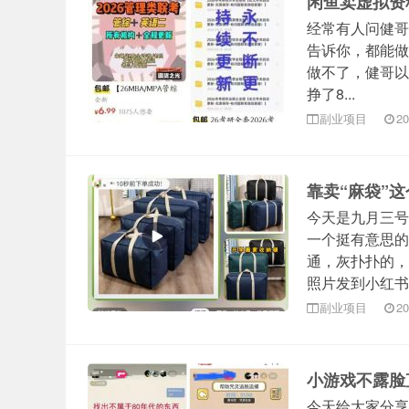
闲鱼卖虚拟资料
经常有人问健哥
告诉你，都能做
做不了，健哥以
挣了8...
副业项目
20
靠卖“麻袋”
今天是九月三号
一个挺有意思的
通，灰扑扑的，
照片发到小红书..
副业项目
20
小游戏不露脸
今天给大家分享