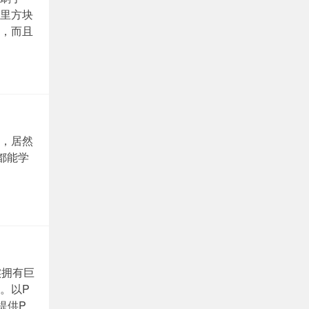
里方块
，而且
，居然
都能学
实拥有巨
。以P
提供P