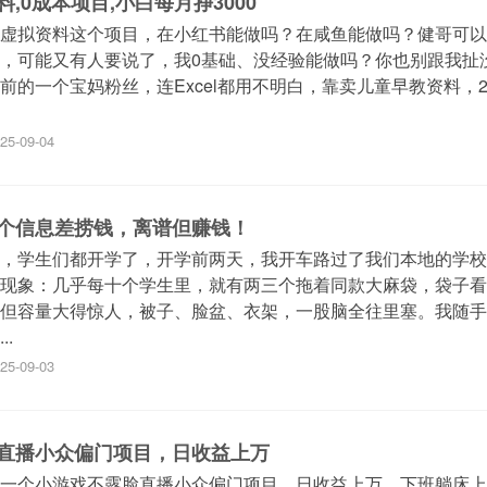
,0成本项目,小白每月挣3000
虚拟资料这个项目，在小红书能做吗？在咸鱼能做吗？健哥可以
，可能又有人要说了，我0基础、没经验能做吗？你也别跟我扯
前的一个宝妈粉丝，连Excel都用不明白，靠卖儿童早教资料，
25-09-04
这个信息差捞钱，离谱但赚钱！
，学生们都开学了，开学前两天，我开车路过了我们本地的学校
现象：几乎每十个学生里，就有两三个拖着同款大麻袋，袋子看
但容量大得惊人，被子、脸盆、衣架，一股脑全往里塞。我随手
.
25-09-03
直播小众偏门项目，日收益上万
一个小游戏不露脸直播小众偏门项目，日收益上万。下班躺床上