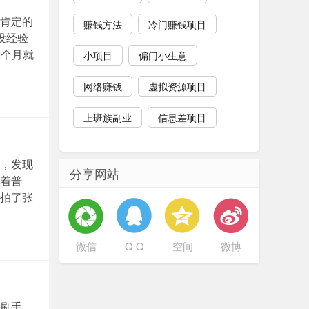
肯定的
赚钱方法
冷门赚钱项目
没经验
2个月就
小项目
偏门小生意
网络赚钱
虚拟资源项目
上班族副业
信息差项目
，发现
分享网站
着普
拍了张
微信
Q Q
空间
微博
刷手