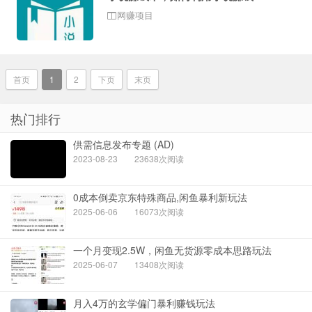
网赚项目
首页
1
2
下页
末页
热门排行
供需信息发布专题 (AD)
2023-08-23
23638次阅读
0成本倒卖京东特殊商品,闲鱼暴利新玩法
2025-06-06
16073次阅读
一个月变现2.5W，闲鱼无货源零成本思路玩法
2025-06-07
13408次阅读
月入4万的玄学偏门暴利赚钱玩法