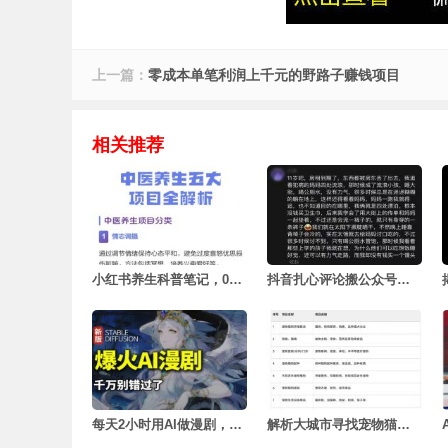
上一篇：
零成本单笔利润上千元的野路子赚钱项目
相关推荐
小红书养生科普笔记，0门槛月赚5000+
抖音扎心评论搬公众号，6天挣了1653元
每天2小时用AI做漫剧，这个风口项目太香了
解析大城市寻找宠物猫狗的项目