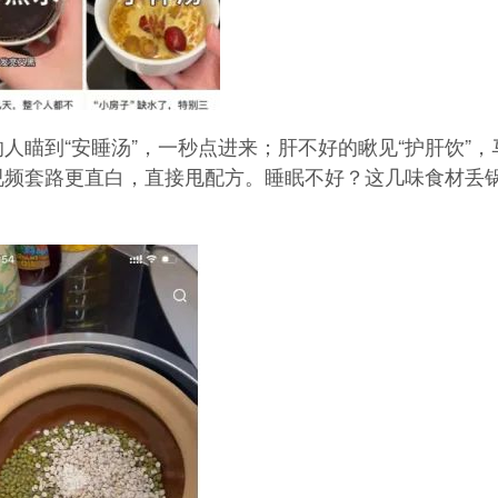
人瞄到“安睡汤”，一秒点进来；肝不好的瞅见“护肝饮”，
视频套路更直白，直接甩配方。睡眠不好？这几味食材丢