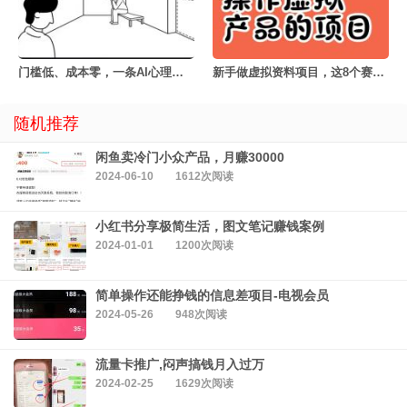
门槛低、成本零，一条AI心理学动画50块
新手做虚拟资料项目，这8个赛道值得认真看一眼
随机推荐
闲鱼卖冷门小众产品，月赚30000
2024-06-10
1612次阅读
小红书分享极简生活，图文笔记赚钱案例
2024-01-01
1200次阅读
简单操作还能挣钱的信息差项目-电视会员
2024-05-26
948次阅读
流量卡推广,闷声搞钱月入过万
2024-02-25
1629次阅读