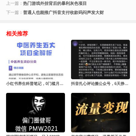
上一篇：
热门游戏外挂背后的暴利灰色项目
下一篇：
普通人也能推广抖音支付收款码闷声发大财
相关推荐
小红书养生科普笔记，0门槛月赚5000+
抖音扎心评论搬公众号，6天挣了1653元