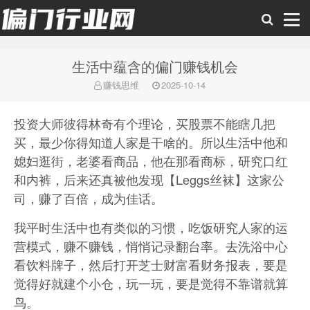
生活中蕴含的偏门赚钱机会
偏门行业网
赚钱思维
2025-10-14
投资大师彼得林奇有个理论，买股票不能瞎几把
买，最少你得知道人家是干啥的。所以生活中他和
媳妇逛街，老婆看商品，他在那看商标，研究口红
和内裤，后来还真被他发现【Leggs丝袜】这家公
司，赚了百倍，成为佳话。
我平时生活中也有类似的习惯，吃饭研究人家的运
营模式，赚不赚钱，悄悄记录翻台率。去洗浴中心
看饮料牌子，然后打开芝士财富看财务报表，要是
觉得好就建个小仓，玩一玩，要是觉得不靠谱就算
鸟。