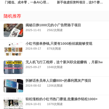
门槛低、成本零，一条AI心理学动画50块
新手做虚拟资料项目，这8个赛道值得认真看一眼
随机推荐
揭秘日挣1000元的小广告野路子项目
2025-11-01
2582次阅读
小红书接单挣钱,只要有1000粉丝就能够变现
2024-09-17
879次阅读
无人机飞行工程师，这个新兴职业超赚钱 ，月薪3w
2025-09-27
1048次阅读
拆解话务员单人日赚800+的暴利黑灰产项目
2024-08-02
1206次阅读
轻松涨粉的小红书热门赛道,批量操作轻松1000+
2024-10-01
1079次阅读